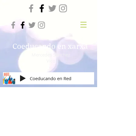
Coeducando en xarxa
Mercedes Sánchez
Vico
Coeducando en Red
Diversidad Sexual y de Género