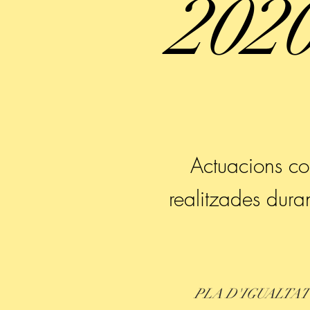
202
Actuacions co
realitzades dura
PLA D'IGUALTA