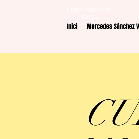
Coeducando en
xarxa
Mercedes Sánchez Vico
Inici
Mercedes Sánchez V
CU