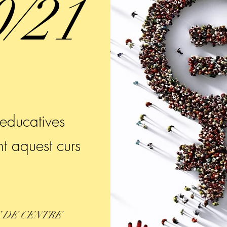
0/21
educatives
nt aquest curs
T DE CENTRE