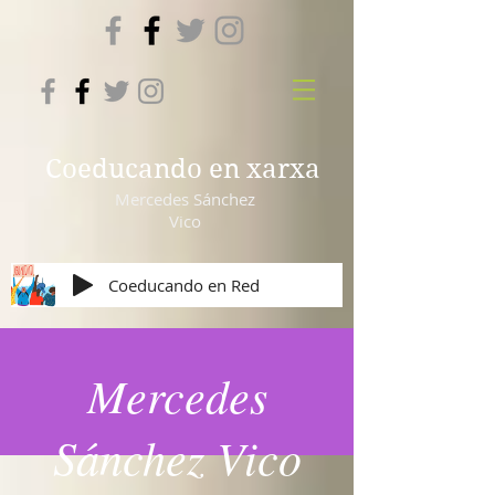
Coeducando en xarxa
Mercedes Sánchez
Vico
Coeducando en Red
Mercedes
Sánchez Vico