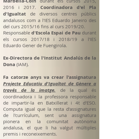
Marbella-Coín
durant els cursos 2015,
2016 i 2017.
Coordinadora d'el Pla
d'Igualtat
de diversos centres públics
andalusos com a l'IES Eduardo Janeiro des
del curs 2015/16 fins al curs 2019/20.
Responsable
d'Escola Espai de Pau
durant
els cursos 2017/18 i 2018/19 a l'IES
Eduardo Gener de Fuengirola.
Ex-Directora de l'Institut Andalús de la
Dona
(IAM).
Fa catorze anys va crear l'assignatura
Projecte Educatiu d'Igualtat de Gènere a
través de la imatge,
de la qual és
coordinadora i la professora responsable
de impartir-la en Batxillerat i 4t d'ESO.
Computa igual que la resta d'assignatures
de l'currículum, sent una assignatura
pionera en la comunitat autònoma
andalusa, el que li ha valgut múltiples
premis i reconeixements.