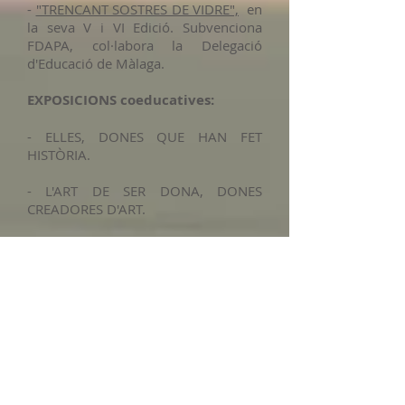
-
"TRENCANT SOSTRES DE VIDRE",
en
la seva V i VI Edició. Subvenciona
FDAPA, col·labora la Delegació
d'Educació de Màlaga.
EXPOSICIONS coeducatives:
- ELLES, DONES QUE HAN FET
HISTÒRIA.
- L'ART DE SER DONA, DONES
CREADORES D'ART.
- TRENCANT SOSTRES DE VIDRE, amb
els millors microrelats de les edicions
celebrades.
- VIURE SENSE VIOLÈNCIA ÉS UN
DRET. (Contra la violència de Gènere)
- TOTS ELS AMORS SÓN IGUALS. (Per
la visibilitat de l'Col·lectiu LGTBIQA)