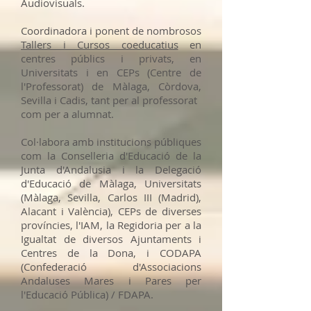
Audiovisuals.
Coordinadora i ponent de nombrosos
Tallers i Cursos coeducatius
en
centres públics i privats, en
Universitats i en CEPs (Centre de
l'Professorat) de Màlaga, Còrdova,
Sevilla i Cadis, tant per al professorat
com per a alumnat.
Col·labora amb institucions públiques
com la Conselleria d'Educació de la
Junta d'Andalusia i la Delegació
d'Educació de Màlaga, Universitats
(Màlaga, Sevilla, Carlos III (Madrid),
Alacant i València), CEPs de diverses
províncies, l'IAM, la Regidoria per a la
Igualtat de diversos Ajuntaments i
Centres de la Dona, i CODAPA
(Confederació d'Associacions
Andaluses Mares i Pares per
l'Educació Pública) / FDAPA.