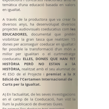
temàtica d'una educació basada en valors
en igualtat.
A través de la productora que va crear fa
diversos anys, ha desenvolupat diversos
projectes audiovisuals coeducatius com
les
EDUCADORES,
documental que pretén
visibilitzar la gran tasca que realitzen 15
dones per aconseguir coeducar en igualtat i
fer possible la transformació d'un món a
millor per igualitari o el curtmetratge
coeducatiu
ELLES, DONES QUE HAN fET
HISTÒRIA PERÒ NO ESTAN a lA
HISTÒRIA,
realitzat amb el seu alumnat de
4t ESO de el Projecte i
premiat a la X
Edició de l'Certamen Internacional de
Curts per la Igualtat.
A) En l'actualitat, de les seves investigacions
en el camp de la Coeducació, han vist la
llum la publicació de diverses Guies.
En primer lloc destacar tres projectes