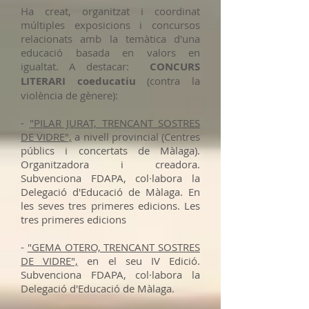
Ha creat, organitzat i coordinat
múltiples exposicions i concursos
relacionats amb la temàtica d'una
educació basada en valors en
igualtat. A destacar:
CONCURS
LITERARI coeducatiu
(contra la
violència de gènere):
-
"PILAR JURAT, TRENCANT SOSTRES
DE VIDRE",
a nivell provincial (Centres
públics i concertats de Màlaga).
Organitzadora i creadora.
Subvenciona FDAPA, col·labora la
Delegació d'Educació de Màlaga. En
les seves tres primeres edicions. Les
tres primeres edicions
-
"GEMA OTERO, TRENCANT SOSTRES
DE VIDRE",
en el seu IV Edició.
Subvenciona FDAPA, col·labora la
Delegació d'Educació de Màlaga.