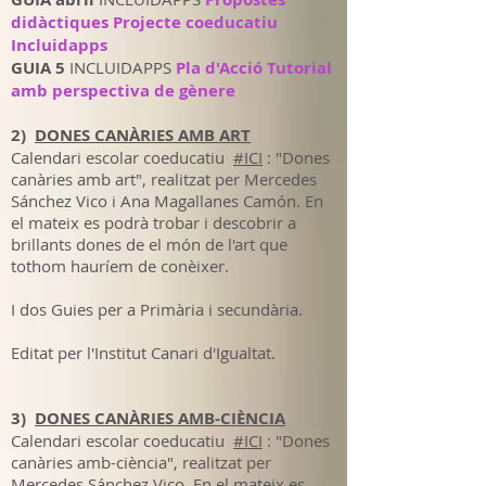
didàctiques Projecte coeducatiu
Incluidapps
GUIA 5
INCLUIDAPPS
Pla d'Acció Tutorial
amb perspectiva de gènere
2)
DONES CANÀRIES AMB ART
Calendari escolar coeducatiu
#ICI
: "Dones
canàries amb art", realitzat per Mercedes
Sánchez Vico i Ana Magallanes Camón. En
el mateix es podrà trobar i descobrir a
brillants dones de el món de l'art que
tothom hauríem de conèixer.
I dos Guies per a Primària i secundària.
Editat per l'Institut Canari d'Igualtat.
3)
DONES CANÀRIES AMB-CIÈNCIA
Calendari escolar coeducatiu
#ICI
: "Dones
canàries amb-ciència", realitzat per
Mercedes Sánchez Vico. En el mateix es