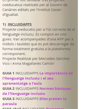
coeducatius realitzats per al Govern de
Canàries editats per l'Institut Canari
d'Igualtat.
1)
INCLUIDAPPS
Projecte coeducatiu per a l'ús correcte de el
llenguatge inclusiu. Es compon en cinc
guies. Van acompanyades d'una APP per a
mòbils i tauletes que es pot descarregar de
forma totalment gratuïta a la plataforma
corresponent.
Projecte Realitzat per Mercedes Sánchez
Vico i Anna Magallanes Camón
GUIA 1
INCLUIDAPPS
La importància de
l'llenguatge inclusiu i el seu
aprenentatge a l'aula
GUIA 2
INCLUIDAPPS
Normes bàsiques
de l'llenguatge inclusiu
GUIA 3
INCLUIDAPPS
Elles prenen la
paraula
GUIA abril
INCLUIDAPPS
Propostes