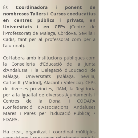
És
Coordinadora i ponent de
nombrosos Tallers i Cursos coeducatius
en centres públics i privats, en
Universitats i en CEPs
(Centre de
l'Professorat) de Màlaga, Còrdova, Sevilla i
Cadis, tant per al professorat com per a
l'alumnat).
Col·labora amb institucions públiques com
la Conselleria d'Educació de la Junta
d'Andalusia i la Delegació d'Educació de
Màlaga, Universitats (Màlaga, Sevilla,
Carlos III (Madrid), Alacant i València), CEPs
de diverses províncies, l'IAM, la Regidoria
per a la Igualtat de diversos Ajuntaments i
Centres de la Dona, i CODAPA
(Confederació d'Associacions Andaluses
Mares i Pares per l'Educació Pública) /
FDAPA.
Ha creat, organitzat i coordinat múltiples
exposicions i concursos relacionats amb la