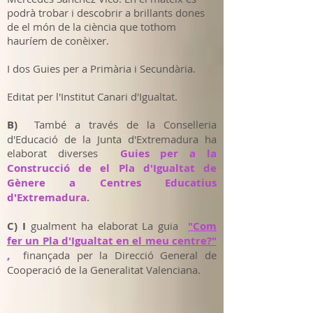
podrà trobar i descobrir a brillants dones
de el món de la ciència que tothom
hauríem de conèixer.
I dos Guies per a Primària i Secundària.
Editat per l'Institut Canari d'Igualtat.
B)
També a través de la Conselleria
d'Educació de la Junta d'Extremadura ha
elaborat diverses
Guies per a la
Construcció de el Pla d'Igualtat de
Gènere a Centres Educatius
d'Extremadura.
C) I
gualment ha elaborat La guia
"Com
fer un Pla d'Igualtat en el meu centre?"
,
finançada per la Direcció General de
Cooperació de la Generalitat Valenciana.