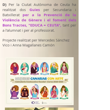
D)
Per la Ciutat Autònoma de Ceuta ha
realitzat dos
Guies
per Secundaria i
Batxillerat
per a la Prevenció de la
Violència de Gènere i el foment dels
Bons Tractes, "EDUCA = CEUTA",
tant per
a l'alumnat i per al professorat.
Projecte realitzat per Mercedes Sánchez
Vico i Anna Magallanes Camón