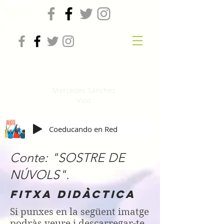
Coeducando en xarxa
Mercedes Sánchez
Vico
Coeducando en Red
Conte: "SOSTRE DE
NÚVOLS".
FITXA DIDÀCTICA
Si punxes en la següent imatge
podràs veure i descarregar-te