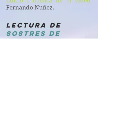
Edició i música de el vídeo:
Fernando Nuñez.
lectura de
sostres de
cristall
CONTE
SOSTRES DE VIDRE
Llegim el conte, en el qual
Marina,
el seu protagonista,
ens fa reflexionar i prendre
consciència de que ha de ser el
lloc que les dones hem de
tenir al món.