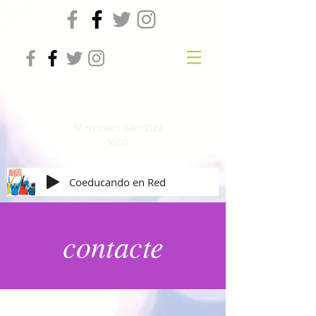
Coeducando en xarxa
Mercedes Sánchez
Vico
Coeducando en Red
contacte