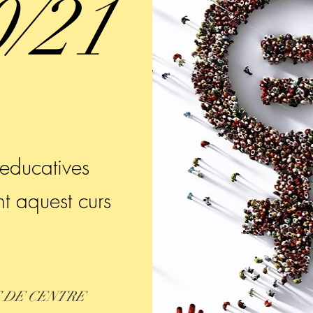
0/21
educatives
nt aquest curs
T DE CENTRE