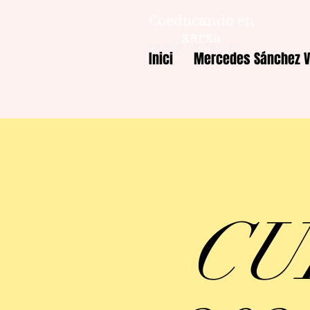
Coeducando en
xarxa
Mercedes Sánchez Vico
Inici
Mercedes Sánchez V
CU