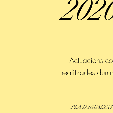
202
Actuacions co
realitzades dura
PLA D'IGUALTA