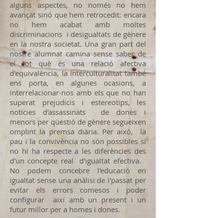
alguns aspectes, no només no hem
avançat sinó que hem retrocedit: encara
no hem acabat amb moltes
discriminacions i desigualtats de gènere
en la nostra societat. Una gran part del
nostre alumnat camina sense saber de
el tot què és una relació afectiva
d'equivalència, la interculturalitat també
ens porta, en algunes ocasions, a
interrelacionar-nos amb els que no han
superat prejudicis i estereotips, les
notícies d'assassinats de dones i
menors per qüestió de gènere segueixen
omplint la premsa diària. Per això, la
pau i la convivència no són possibles si
no hi ha respecte a les diferències des
d'un concepte real d'igualtat efectiva.
No podem concebre l'educació en
igualtat sense una anàlisi de l'passat per
evitar els errors comesos i poder
configurar així amb un present i un
futur millor per a homes i dones.