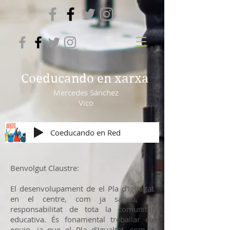
Coeducando en xarxa
Mercedes Sánchez
Vico
Coeducando en Red
Benvolgut Claustre:
El desenvolupament de el Pla d'Igualtat
en el centre, com ja sabeu, és
responsabilitat de tota la comunitat
educativa. És fonamental treballar en
equip, ja que el Pla d'Igualtat, com a