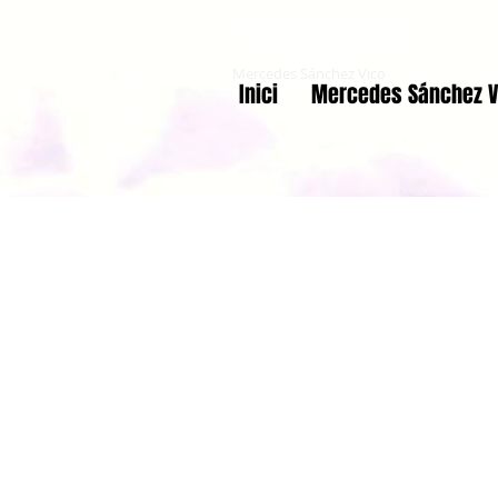
Coeducando en
xarxa
Mercedes Sánchez Vico
Inici
Mercedes Sánchez V
Vivir sin vi