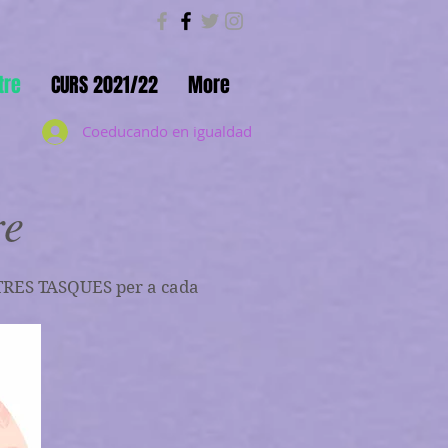
tre
CURS 2021/22
More
Coeducando en igualdad
re
m TRES TASQUES per a cada