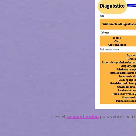
En el
següent vídeo
pots veure cada u