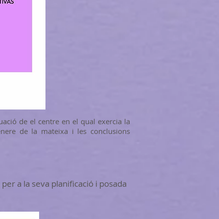
uació de el centre en el qual exercia la
ènere de la mateixa i les conclusions
 per a la seva planificació i posada