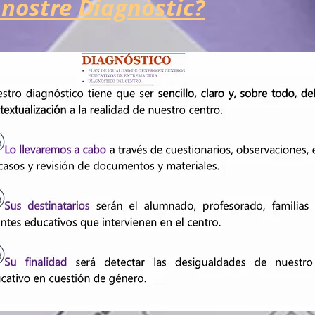
 nostre Diagnòstic?