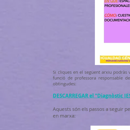
Si cliques en el següent arxiu podràs v
funció de professora responsable de 
obtingudes:
DESCARREGAR el "Diagnòstic I
Aquests són els passos a seguir per 
en marxa: