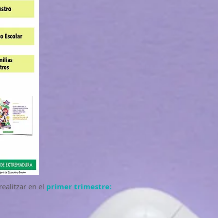
realitzar en el
primer trimestre: