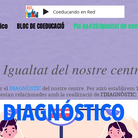
Coeducando en Red
ico
BLOC DE COEDUCACIÓ
Pla d&#39;Igualtat de cen
Igualtat del nostre cent
r el
DIAGNÒSTIC
del nostre centre. Per això establire
estan relacionades amb la realització de
l'DIAGNÒSTIC: