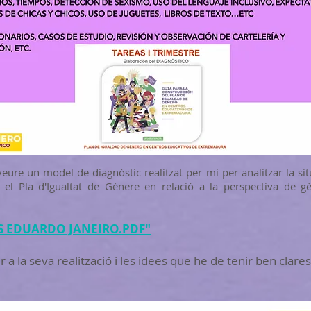
eure un model de diagnòstic realitzat per mi per analitzar la sit
el Pla d'Igualtat de Gènere en relació a la perspectiva de g
ES EDUARDO JANEIRO.PDF"
a la seva realització i les idees que he de tenir ben clares