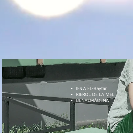
IES A EL-Baytar
RIEROL DE LA MEL
BENALMÁDENA