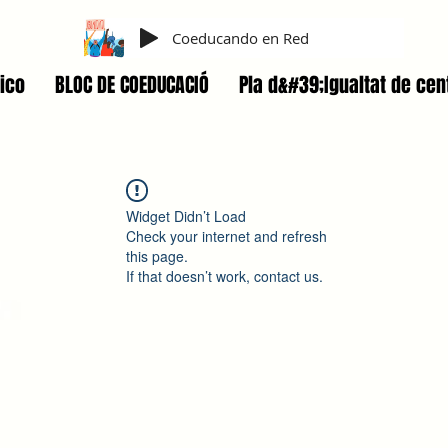
Coeducando en Red
ico
BLOC DE COEDUCACIÓ
Pla d&#39;Igualtat de cen
Widget Didn’t Load
Check your internet and refresh
this page.
If that doesn’t work, contact us.