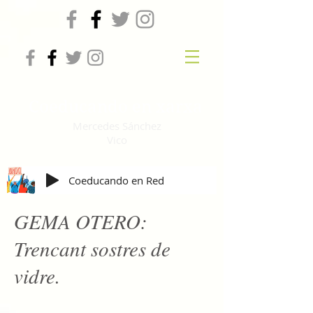
Coeducando en xarxa
Mercedes Sánchez
Vico
Coeducando en Red
GEMA OTERO:
Trencant sostres de
vidre.