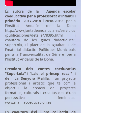
És autora de la
Agenda escolar
coeducativa per a professorat d'infantil i
primària
2017-2018
i
2018-2019
per a
l'Institut Andalús de la Dona
http://www.juntadeandalucia.es/servicios
/publicaciones/detalle/78395.html
i
coautora de les guies didàctiques;
SuperLola, El plaer de la Igualtat i de
l'material didàctic Polítiques Municipals
per a la Transversalitat de Gènere per a
l'Institut Andalús de la Dona.
Creadora dels contes coeducatius
"SuperLola" i "Lalo, el
príncep
rosa "
i
de
La Senyora Malilla,
un projecte
professional i artístic que té com a
objectiu la creació de projectes
formatius, culturals i creatius des d'una
perspectiva feminista.
www.malillacoeducacion.es
És
coautora d'el llibre col·lectiu de