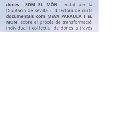
dones
SOM EL MÓN
editat per la
Diputació de Sevilla i directora de curts
documentals com MEVA PARAULA I EL
MÓN
sobre el procés de transformació,
individual i col·lectiu, de dones a través
dels seus cursos sobre escriptura amb
perspectiva feminista. És una de les
protagonistes de l'documental
LES
EDUCADORES
dirigit per Mercedes
Sánchez Vico per visibilitzar el treball de
dones que Eduquen en Igualtat des de
diferents àmbits.
"Accèssit de publicació en XII Certamen
Relats Breus Dones 2017" pel relat
"La
Tassa".
Ajuntament de Santa Creu de
Tenerife. Novembre 2017.
"Reconeixement Espígol 2016 per la
Igualtat de Gènere"
concedit per CCOO
d'Andalusia per la creació d'el projecte La
Senyora Malilla. El 6 de març de 2015 és
guardonada per l'Institut Andalús de la
Dona amb el
"PREMI MERIDIANA"
a la