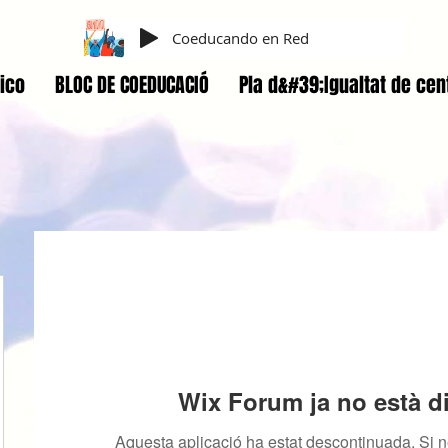
Coeducando en Red
ico
BLOC DE COEDUCACIÓ
Pla d&#39;Igualtat de cen
Wix Forum ja no està d
Aquesta aplicació ha estat descontinuada. Si n