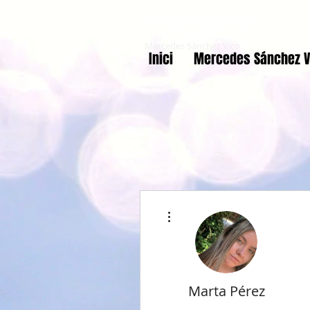
Coeducando en
xarxa
Mercedes Sánchez Vico
Inici
Mercedes Sánchez V
Més accions
Marta Pérez