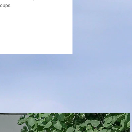
roups.