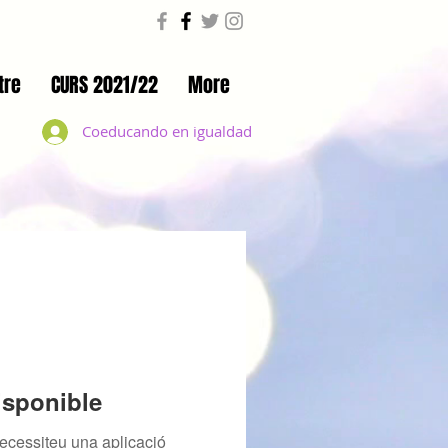
tre
CURS 2021/22
More
Coeducando en igualdad
isponible
ecessiteu una aplicació