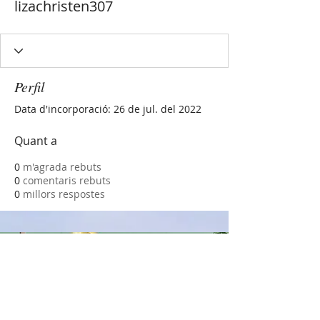
lizachristen307
Perfil
Data d'incorporació: 26 de jul. del 2022
Quant a
0
m'agrada rebuts
0
comentaris rebuts
0
millors respostes
MERCEDES SÁNCHEZ
VICO
COEDUCACIÓ